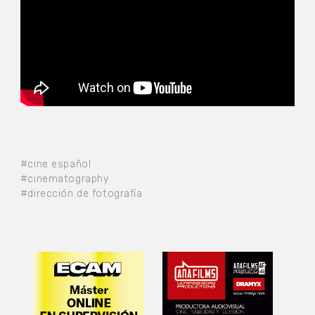
#cine español
#cinematography
#dirección de fotografía