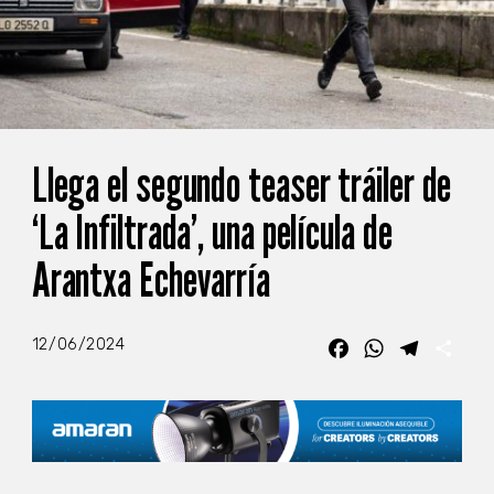
Llega el segundo teaser tráiler de
‘La Infiltrada’, una película de
Arantxa Echevarría
12/06/2024
Facebook
WhatsApp
Telegra
Com