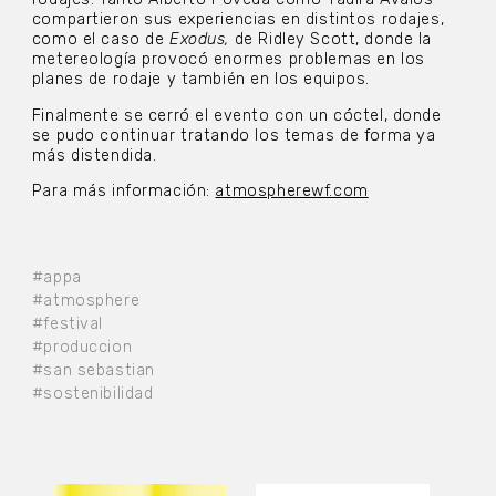
compartieron sus experiencias en distintos rodajes,
como el caso de
Exodus,
de Ridley Scott, donde la
metereología provocó enormes problemas en los
planes de rodaje y también en los equipos.
Finalmente se cerró el evento con un cóctel, donde
se pudo continuar tratando los temas de forma ya
más distendida.
Para más información:
atmospherewf.com
#appa
#atmosphere
#festival
#produccion
#san sebastian
#sostenibilidad