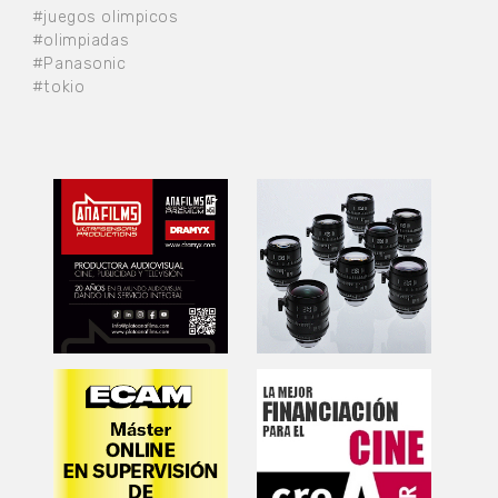
#juegos olimpicos
#olimpiadas
#Panasonic
#tokio