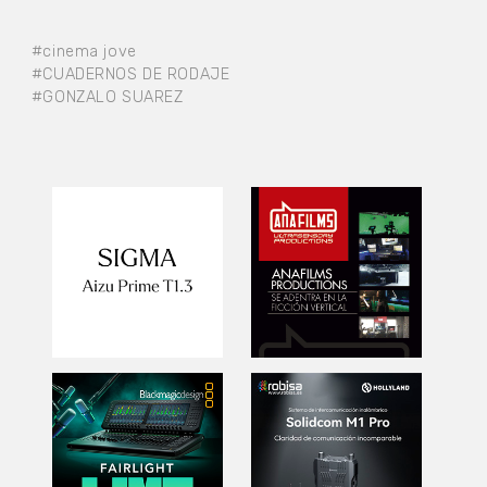
#cinema jove
#CUADERNOS DE RODAJE
#GONZALO SUAREZ