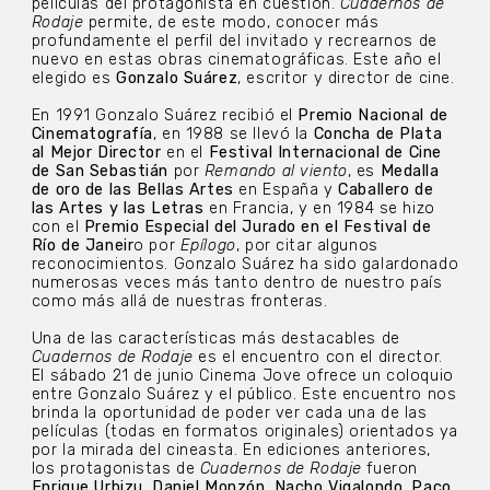
películas del protagonista en cuestión.
Cuadernos de
Rodaje
permite, de este modo, conocer más
profundamente el perfil del invitado y recrearnos de
nuevo en estas obras cinematográficas. Este año el
elegido es
Gonzalo Suárez
, escritor y director de cine.
En 1991 Gonzalo Suárez recibió el
Premio Nacional de
Cinematografía
, en 1988 se llevó la
Concha de Plata
al Mejor Director
en el
Festival Internacional de Cine
de San Sebastián
por
Remando al viento
, es
Medalla
de oro de las Bellas Artes
en España y
Caballero de
las Artes y las Letras
en Francia, y en 1984 se hizo
con el
Premio Especial del Jurado en el Festival de
Río de Janeir
o por
Epílogo
, por citar algunos
reconocimientos. Gonzalo Suárez ha sido galardonado
numerosas veces más tanto dentro de nuestro país
como más allá de nuestras fronteras.
Una de las características más destacables de
Cuadernos de Rodaje
es el encuentro con el director.
El sábado 21 de junio Cinema Jove ofrece un coloquio
entre Gonzalo Suárez y el público. Este encuentro nos
brinda la oportunidad de poder ver cada una de las
películas (todas en formatos originales) orientados ya
por la mirada del cineasta. En ediciones anteriores,
los protagonistas de
Cuadernos de Rodaje
fueron
Enrique Urbizu
,
Daniel Monzón
,
Nacho Vigalondo
,
Paco