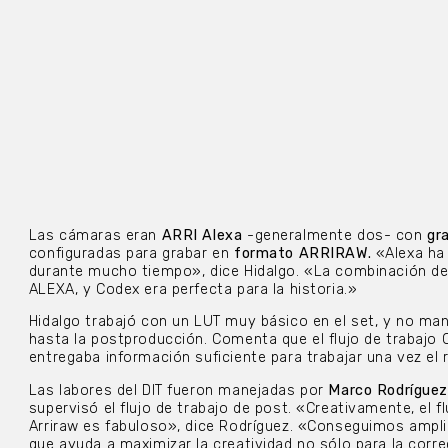
Las cámaras eran
ARRI Alexa
-generalmente dos- con
gr
configuradas para grabar en
formato ARRIRAW.
«Alexa ha 
durante mucho tiempo», dice Hidalgo. «La combinación de 
ALEXA, y Codex era perfecta para la historia.»
Hidalgo trabajó con un LUT muy básico en el set, y no ma
hasta la postproducción. Comenta que el flujo de trabajo 
entregaba información suficiente para trabajar una vez el 
Las labores del DIT fueron manejadas por
Marco Rodrígue
supervisó el flujo de trabajo de post. «Creativamente, el f
Arriraw es fabuloso», dice Rodríguez. «Conseguimos amplia
que ayuda a maximizar la creatividad no sólo para la corre