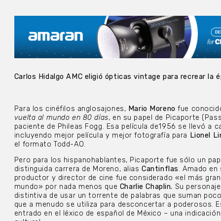
Carlos Hidalgo AMC eligió ópticas vintage para recrear la 
Para los cinéfilos anglosajones,
Mario Moreno
fue conocid
vuelta al mundo en 80 días
, en su papel de Picaporte (Pas
paciente de Phileas Fogg. Esa película de1956 se llevó a 
incluyendo mejor película y mejor fotografía para
Lionel L
el formato Todd-AO.
Pero para los hispanohablantes, Picaporte fue sólo un pape
distinguida carrera de Moreno, alias
Cantinflas
. Amado en s
productor y director de cine fue considerado «el más gra
mundo» por nada menos que
Charlie Chaplin.
Su personaje
distintiva de usar un torrente de palabras que suman poco 
que a menudo se utiliza para desconcertar a poderosos. E
entrado en el léxico de español de México – una indicació