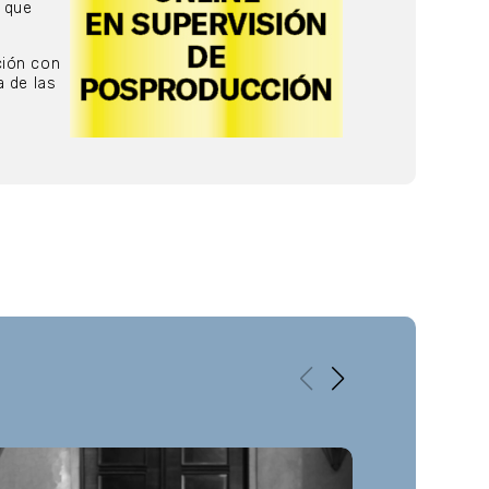
a que
ción con
a de las