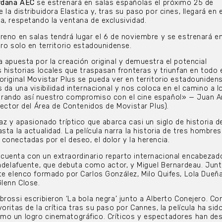
ordana AEC
se estrenará en salas españolas el próximo 25 de
la distribuidora Elastica y, tras su paso por cines, llegará en 
a, respetando la ventana de exclusividad.
reno en salas tendrá lugar el 6 de noviembre y se estrenará en
ero solo en territorio estadounidense.
a apuesta por la creación original y demuestra el potencial
 historias locales que traspasan fronteras y triunfan en todo 
original Movistar Plus se pueda ver en territorio estadouniden
 da una visibilidad internacional y nos coloca en el camino a 
rando así nuestro compromiso con el cine español» — Juan A
rector del Área de Contenidos de Movistar Plus).
az y apasionado tríptico que abarca casi un siglo de historia d
sta la actualidad. La película narra la historia de tres hombre
conectadas por el deseo, el dolor y la herencia.
uenta con un extraordinario reparto internacional encabezado
cadelafuente, que debuta como actor, y Miguel Bernardeau. Junt
te elenco formado por Carlos González, Milo Quifes, Lola Dueña
Glenn Close.
rossi escribieron ‘La bola negra’ junto a Alberto Conejero. Co
oritas de la crítica tras su paso por Cannes, la película ha sid
mo un logro cinematográfico. Críticos y espectadores han de