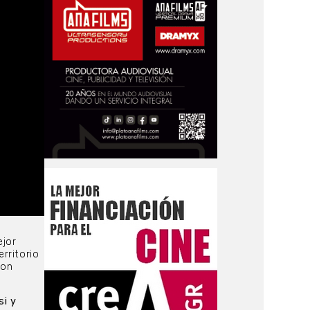
ejor
erritorio
con
si y