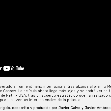
nvertido en un fenómeno internacional tras alzarse al premio M
de Cannes. La película ahora llega más lejos y se podrá ver en t
de Netflix USA, tras un acuerdo estratégico que ha realizado 
a de las ventas internacionales de la película.
irigido, coescrito y producido por Javier Calvo y Javier Ambros