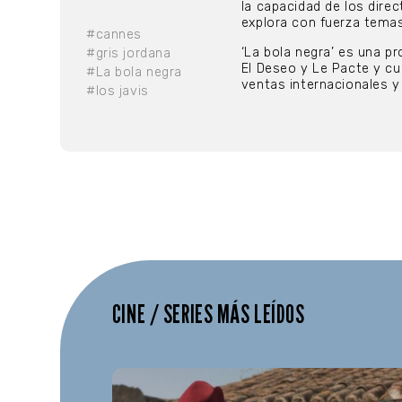
la capacidad de los dire
explora con fuerza temas
#cannes
‘La bola negra’ es una 
#gris jordana
El Deseo y Le Pacte y cu
#La bola negra
ventas internacionales y
#los javis
CINE / SERIES MÁS LEÍDOS