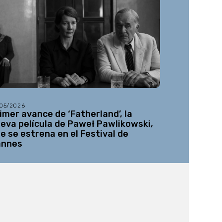
/05/2026
26/05/2026
imer avance de ‘Fatherland’, la
Netflix re
eva película de Paweł Pawlikowski,
desconocida
e se estrena en el Festival de
Gabe Ibáñ
annes