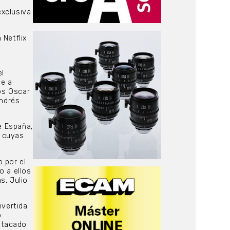
exclusiva
 Netflix
el
se a
los Oscar
ndrés
e España,
s cuyas
 por el
o a ellos
s, Julio
nvertida
o
stacado