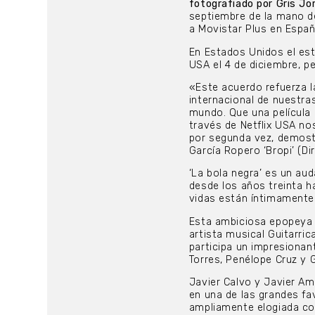
fotografiado por Gris J
septiembre de la mano de 
a Movistar Plus en Españ
En Estados Unidos el est
USA el 4 de diciembre, p
«Este acuerdo refuerza l
internacional de nuestras
mundo. Que una película 
través de Netflix USA nos
por segunda vez, demost
García Ropero ‘Bropi’ (Di
‘La bola negra’ es un aud
desde los años treinta ha
vidas están íntimamente 
Esta ambiciosa epopeya c
artista musical Guitarri
participa un impresionan
Torres, Penélope Cruz y 
Javier Calvo y Javier Amb
en una de las grandes fav
ampliamente elogiada co