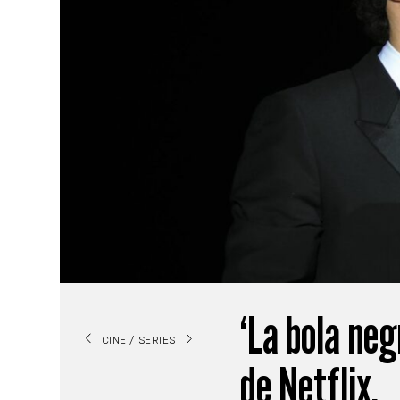
‘La bola neg
CINE / SERIES
de Netflix.