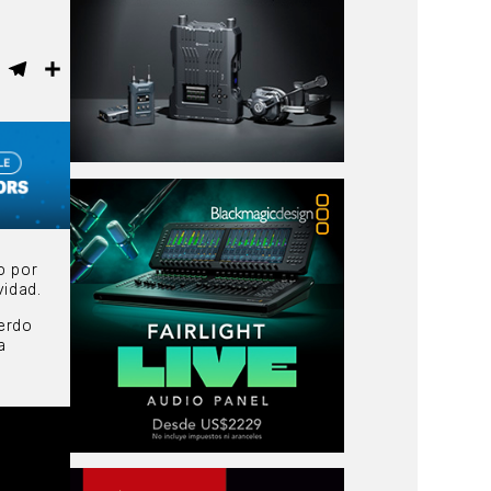
ebook
WhatsApp
Telegram
Compartir
o por
vidad.
uerdo
a