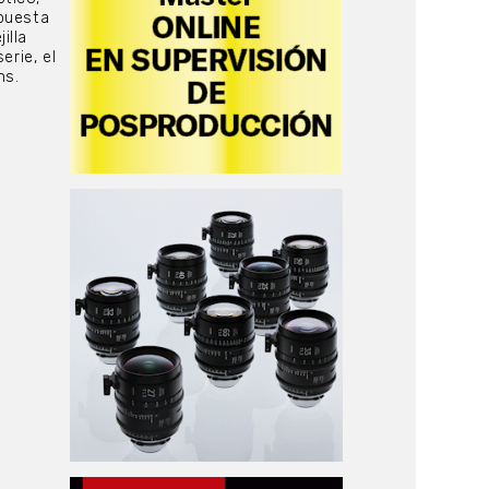
apuesta
illa
erie, el
ns.