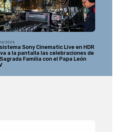
/06/2026
08/05/2026
 sistema Sony Cinematic Live en HDR
Netflix añ
eva a la pantalla las celebraciones de
12K a su l
 Sagrada Familia con el Papa León
V