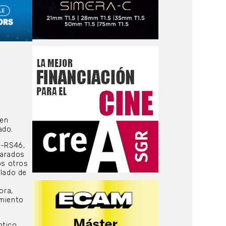
cen
ado.
A-RS46,
parados
os otros
lado de
ora,
imiento
tico,