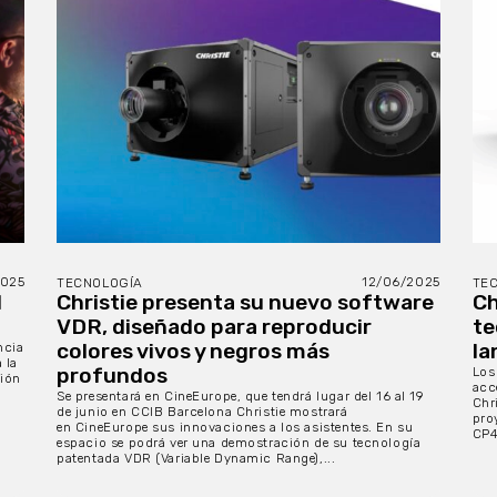
2025
12/06/2025
TECNOLOGÍA
TE
d
Christie presenta su nuevo software
Ch
VDR, diseñado para reproducir
te
colores vivos y negros más
la
ncia
 la
profundos
Los
ción
acc
Se presentará en CineEurope, que tendrá lugar del 16 al 19
Chr
de junio en CCIB Barcelona Christie mostrará
pro
en CineEurope sus innovaciones a los asistentes. En su
CP4
espacio se podrá ver una demostración de su tecnología
patentada VDR (Variable Dynamic Range),...