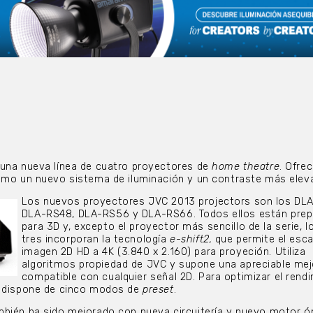
 una nueva línea de cuatro proyectores de
home theatre
. Ofre
como un nuevo sistema de iluminación y un contraste más elev
Los nuevos proyectores JVC 2013 projectors son los DL
DLA-RS48, DLA-RS56 y DLA-RS66. Todos ellos están pre
para 3D y, excepto el proyector más sencillo de la serie, l
tres incorporan la tecnología
e-shift2,
que permite el esca
imagen 2D HD a 4K (3.840 x 2.160) para proyeción. Utiliza
algoritmos propiedad de JVC y supone una apreciable mej
compatible con cualquier señal 2D. Para optimizar el rend
o dispone de cinco modos de
preset
.
bién ha sido mejorado con nueva circuitería y nuevo motor óp