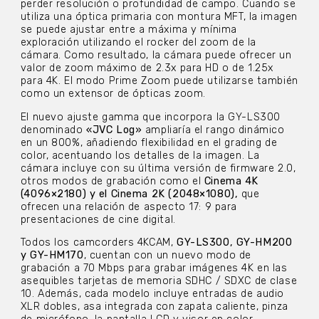
perder resolución o profundidad de campo. Cuando se
utiliza una óptica primaria con montura MFT, la imagen
se puede ajustar entre a máxima y mínima
exploración utilizando el rocker del zoom de la
cámara. Como resultado, la cámara puede ofrecer un
valor de zoom máximo de 2.3x para HD o de 1.25x
para 4K. El modo Prime Zoom puede utilizarse también
como un extensor de ópticas zoom.
El nuevo ajuste gamma que incorpora la GY-LS300
denominado
«JVC Log»
ampliaría el rango dinámico
en un 800%, añadiendo flexibilidad en el grading de
color, acentuando los detalles de la imagen. La
cámara incluye con su última versión de firmware 2.0,
otros modos de grabación como el
Cinema 4K
(4096×2180) y el Cinema 2K (2048×1080),
que
ofrecen una relación de aspecto 17: 9 para
presentaciones de cine digital.
Todos los camcorders 4KCAM,
GY-LS300, GY-HM200
y GY-HM170
, cuentan con un nuevo modo de
grabación a 70 Mbps para grabar imágenes 4K en las
asequibles tarjetas de memoria SDHC / SDXC de clase
10. Además, cada modelo incluye entradas de audio
XLR dobles, asa integrada con zapata caliente, pinza