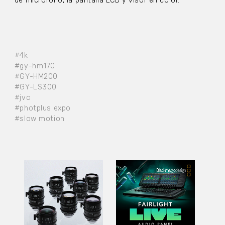
de micrófono, la pantalla LCD y visor en color.
#4k
#gy-hm170
#GY-HM200
#GY-LS300
#jvc
#photplus expo
#slow motion