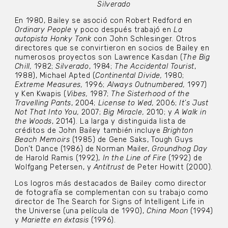
Silverado
En 1980, Bailey se asoció con Robert Redford en
Ordinary People
y poco después trabajó en
La
autopista Honky Tonk
con John Schlesinger. Otros
directores que se convirtieron en socios de Bailey en
numerosos proyectos son Lawrence Kasdan (
The Big
Chill,
1982;
Silverado
, 1984;
The Accidental Tourist
,
1988), Michael Apted (
Continental Divide,
1980;
Extreme Measures,
1996;
Always Outnumbered,
1997)
y Ken Kwapis (
Vibes,
1987;
The Sisterhood of the
Travelling Pants
, 2004;
License
to Wed,
2006;
It’s Just
Not That Into You,
2007;
Big Miracle,
2010; y
A Walk in
the Woods
, 2014). La larga y distinguida lista de
créditos de John Bailey también incluye
Brighton
Beach Memoirs
(1985) de Gene Saks, Tough Guys
Don’t Dance (1986) de Norman Mailer,
Groundhog Day
de Harold Ramis (1992),
In the Line of
Fire
(1992) de
Wolfgang Petersen, y
Antitrust
de Peter Howitt (2000).
Los logros más destacados de Bailey como director
de fotografía se complementan con su trabajo como
director de The Search for Signs of Intelligent Life in
the Universe (una película de 1990),
China Moon
(1994)
y
Mariette en éxtasis
(1996).