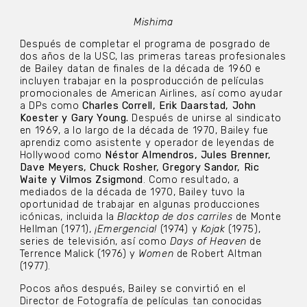
Mishima
Después de completar el programa de posgrado de
dos años de la USC, las primeras tareas profesionales
de Bailey datan de finales de la década de 1960 e
incluyen trabajar en la posproducción de películas
promocionales de American Airlines, así como ayudar
a DPs como
Charles Correll, Erik Daarstad, John
Koester y Gary Young.
Después de unirse al sindicato
en 1969, a lo largo de la década de 1970, Bailey fue
aprendiz como asistente y operador de leyendas de
Hollywood como
Néstor Almendros, Jules Brenner,
Dave Meyers, Chuck Rosher, Gregory Sandor, Ric
Waite y Vilmos Zsigmond
. Como resultado, a
mediados de la década de 1970, Bailey tuvo la
oportunidad de trabajar en algunas producciones
icónicas, incluida la
Blacktop de dos carriles
de Monte
Hellman (1971),
¡Emergencia!
(1974) y
Kojak
(1975),
series de televisión, así como
Days of Heaven
de
Terrence Malick (1976) y
Women
de Robert Altman
(1977).
Pocos años después, Bailey se convirtió en el
Director de Fotografía de películas tan conocidas