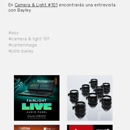
En
Camera & Light #101
encontrarás una entrevista
con Bayley.
#asc
#camera & light 101
#camerimage
#john bailey