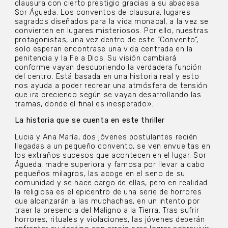
clausura con cierto prestigio gracias a su abadesa
Sor Águeda. Los conventos de clausura, lugares
sagrados diseñados para la vida monacal, a la vez se
convierten en lugares misteriosos. Por ello, nuestras
protagonistas, una vez dentro de este “Convento”,
solo esperan encontrase una vida centrada en la
penitencia y la Fe a Dios. Su visión cambiará
conforme vayan descubriendo la verdadera función
del centro. Está basada en una historia real y esto
nos ayuda a poder recrear una atmósfera de tensión
que ira creciendo según se vayan desarrollando las
tramas, donde el final es inesperado».
La historia que se cuenta en este thriller
Lucia y Ana María, dos jóvenes postulantes recién
llegadas a un pequeño convento, se ven envueltas en
los extraños sucesos que acontecen en el lugar. Sor
Águeda, madre superiora y famosa por llevar a cabo
pequeños milagros, las acoge en el seno de su
comunidad y se hace cargo de ellas, pero en realidad
la religiosa es el epicentro de una serie de horrores
que alcanzarán a las muchachas, en un intento por
traer la presencia del Maligno a la Tierra. Tras sufrir
horrores, rituales y violaciones, las jóvenes deberán