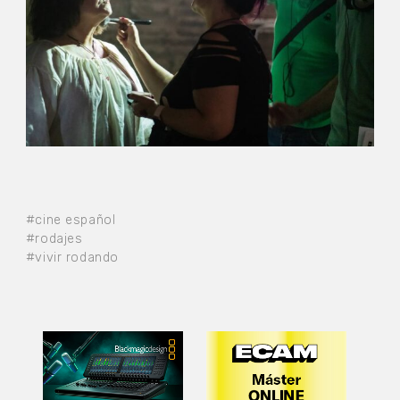
#cine español
#rodajes
#vivir rodando