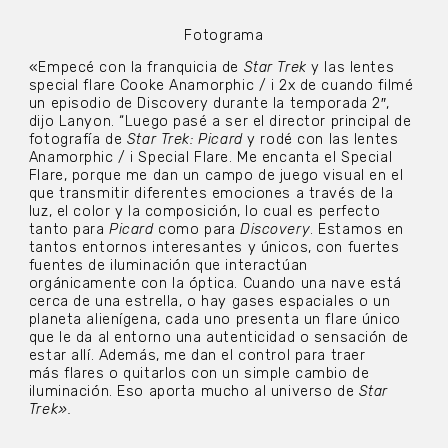
Fotograma
«Empecé con la franquicia de
Star Trek
y las lentes
special flare Cooke Anamorphic / i 2x de cuando filmé
un episodio de Discovery durante la temporada 2″,
dijo Lanyon. “Luego pasé a ser el director principal de
fotografía de
Star Trek: Picard
y rodé con las lentes
Anamorphic / i Special Flare. Me encanta el Special
Flare, porque me dan un campo de juego visual en el
que transmitir diferentes emociones a través de la
luz, el color y la composición, lo cual es perfecto
tanto para
Picard
como para
Discovery
. Estamos en
tantos entornos interesantes y únicos, con fuertes
fuentes de iluminación que interactúan
orgánicamente con la óptica. Cuando una nave está
cerca de una estrella, o hay gases espaciales o un
planeta alienígena, cada uno presenta un flare único
que le da al entorno una autenticidad o sensación de
estar allí. Además, me dan el control para traer
más flares o quitarlos con un simple cambio de
iluminación. Eso aporta mucho al universo de
Star
Trek».