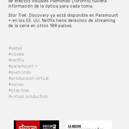
de efectos visuales Pixmondo (Toronto) tuviera
información de la óptica para cada toma.
Star Trek: Discovery
ya está disponible en Paramount
+ en los EE. UU. Netflix tiene derechos de streaming
de la serie en otros 188 países.
#alexa
#cooke
#netflix
#paramount +
#pixmondo
#produccion virtual
#series
#star trek
#virtual production