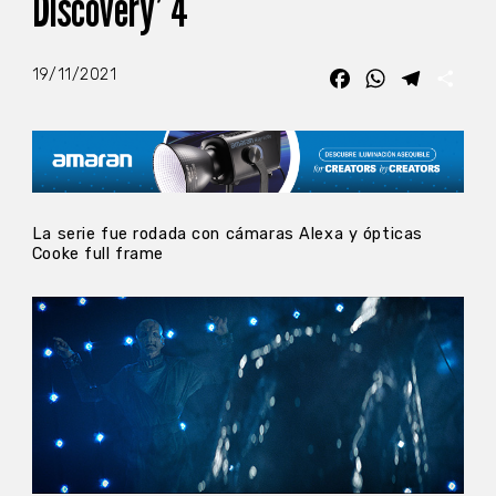
Discovery’ 4
19/11/2021
Facebook
WhatsApp
Telegra
Com
La serie fue rodada con cámaras Alexa y ópticas
Cooke full frame