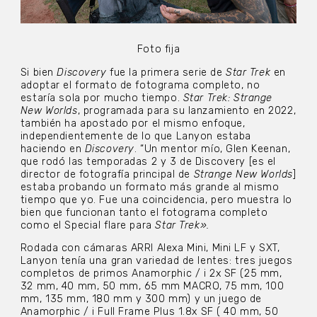
Foto fija
Si bien
Discovery
fue la primera serie de
Star Trek
en
adoptar el formato de fotograma completo, no
estaría sola por mucho tiempo.
Star Trek: Strange
New Worlds
, programada para su lanzamiento en 2022,
también ha apostado por el mismo enfoque,
independientemente de lo que Lanyon estaba
haciendo en
Discovery
. “Un mentor mío, Glen Keenan,
que rodó las temporadas 2 y 3 de Discovery [es el
director de fotografía principal de
Strange New Worlds
]
estaba probando un formato más grande al mismo
tiempo que yo. Fue una coincidencia, pero muestra lo
bien que funcionan tanto el fotograma completo
como el Special flare para
Star Trek».
Rodada con cámaras ARRI Alexa Mini, Mini LF y SXT,
Lanyon tenía una gran variedad de lentes: tres juegos
completos de primos Anamorphic / i 2x SF (25 mm,
32 mm, 40 mm, 50 mm, 65 mm MACRO, 75 mm, 100
mm, 135 mm, 180 mm y 300 mm) y un juego de
Anamorphic / i Full Frame Plus 1.8x SF ( 40 mm, 50