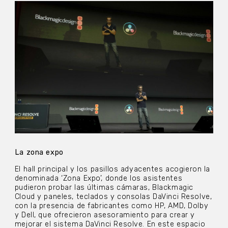
La zona expo
El hall principal y los pasillos adyacentes acogieron la
denominada ‘Zona Expo’, donde los asistentes
pudieron probar las últimas cámaras, Blackmagic
Cloud y paneles, teclados y consolas DaVinci Resolve,
con la presencia de fabricantes como HP, AMD, Dolby
y Dell, que ofrecieron asesoramiento para crear y
mejorar el sistema DaVinci Resolve. En este espacio