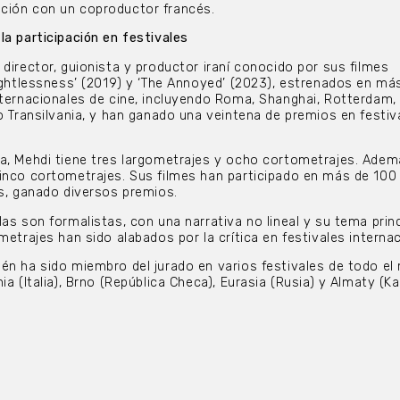
ción con un coproductor francés.
la participación en festivales
director, guionista y productor iraní conocido por sus filmes
eightlessness’ (2019) y ‘The Annoyed’ (2023), estrenados en má
nternacionales de cine, incluyendo Roma, Shanghai, Rotterdam,
 o Transilvania, y han ganado una veintena de premios en festiv
a, Mehdi tiene tres largometrajes y ocho cortometrajes. Adem
inco cortometrajes. Sus filmes han participado en más de 100
es, ganado diversos premios.
as son formalistas, con una narrativa no lineal y su tema princ
metrajes han sido alabados por la crítica en festivales interna
én ha sido miembro del jurado en varios festivales de todo el
ia (Italia), Brno (República Checa), Eurasia (Rusia) y Almaty (Ka