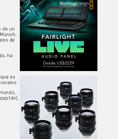
s de un
 Munich,
ales de
ás, ha
ipal es
cionales.
 mundo,
zajstán),