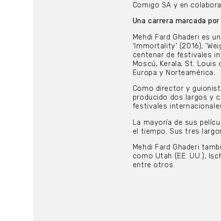
Comigo SA y en colabora
Una carrera marcada por 
Mehdi Fard Ghaderi es un 
‘Immortality’ (2016), ‘W
centenar de festivales i
Moscú, Kerala, St. Louis
Europa y Norteamérica.
Como director y guionist
producido dos largos y c
festivales internacional
La mayoría de sus películ
el tiempo. Sus tres largo
Mehdi Fard Ghaderi tambi
como Utah (EE. UU.), Isch
entre otros.