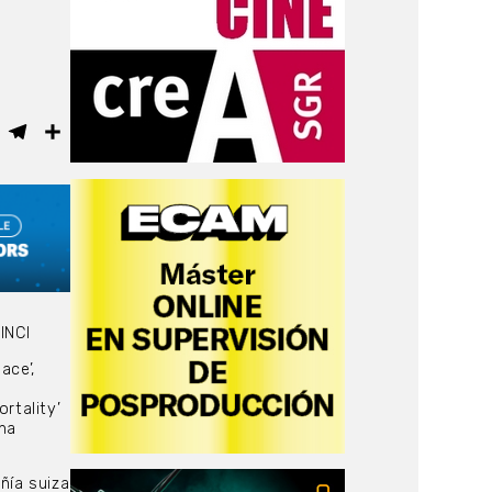
ebook
WhatsApp
Telegram
Compartir
INCI
ace’,
rtality’
una
ñía suiza