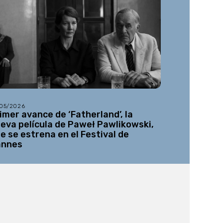
/05/2026
30/07/2026
imer avance de ‘Fatherland’, la
Se abre el
eva película de Paweł Pawlikowski,
un espacio
e se estrena en el Festival de
por la his
annes
especiale