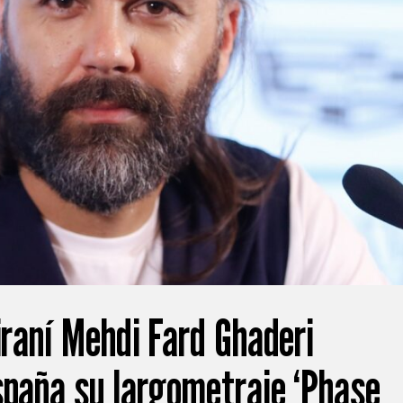
iraní Mehdi Fard Ghaderi
spaña su largometraje ‘Phase