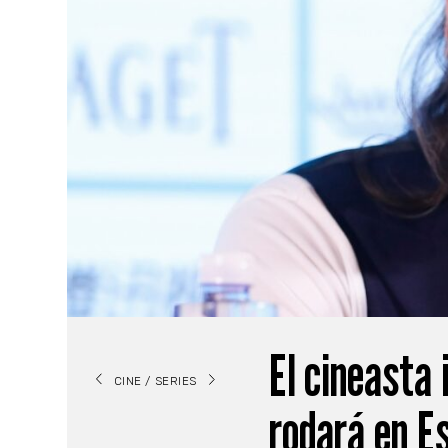
El cineasta 
CINE / SERIES
rodará en E