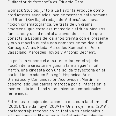
El director de fotografía es Eduardo Jara
Womack Studios, junto a La Favorita Produce como
productores asociados, han comenzado esta semana
en Utrera (Sevilla) el rodaje de ‘Antonia’, su nueva
ficción cinematográfica. Se trata de un drama
emocional que entrelaza memoria histórica, vínculos
familiares y salud mental a través de un relato que
conecta la España de los años treinta con el presente
y cuyo reparto cuenta con nombres como Nadia de
Santiago, Anaïs Bleda, Mercedes Sampietro, Pedro
Casablanc, Mercedes Hoyos y Antonio Dechent.
La película supone el debut en el largometraje de
ficción de la directora y guionista malagueña Toñi
Martín, una cineasta con una sólida trayectoria en el
corto. Licenciada en Filología Hispánica, Arte
Dramático y Comunicación Audiovisual, Martín ha
desarrollado una carrera marcada por el interés en la
memoria, la identidad y los universos emocionales
femeninos.
Entre sus trabajos destacan ‘Lo que dura la eternidad’
(2005), ‘La vida fluye’ (2009) y ‘Una mujer feliz’ (2019),
cortometraje reconocido en festivales nacionales e
internacionales. El proyecto de Antonia fue además