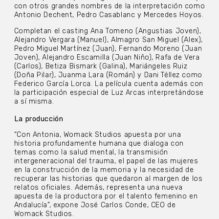
con otros grandes nombres de la interpretación como
Antonio Dechent, Pedro Casablanc y Mercedes Hoyos.
Completan el casting Ana Tomeno (Angustias Joven),
Alejandro Vergara (Manuel), Almagro San Miguel (Alex),
Pedro Miguel Martínez (Juan), Fernando Moreno (Juan
Joven), Alejandro Escamilla (Juan Niño), Rafa de Vera
(Carlos), Betiza Bismark (Galina), Mariángeles Ruiz
(Doña Pilar), Juanma Lara (Román) y Dani Téllez como
Federico García Lorca. La película cuenta además con
la participación especial de Luz Arcas interpretándose
a sí misma.
La producción
“Con Antonia, Womack Studios apuesta por una
historia profundamente humana que dialoga con
temas como la salud mental, la transmisión
intergeneracional del trauma, el papel de las mujeres
en la construcción de la memoria y la necesidad de
recuperar las historias que quedaron al margen de los
relatos oficiales. Además, representa una nueva
apuesta de la productora por el talento femenino en
Andalucía”, expone José Carlos Conde, CEO de
Womack Studios.