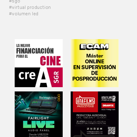
#sgo
#virtual production
#volumen led