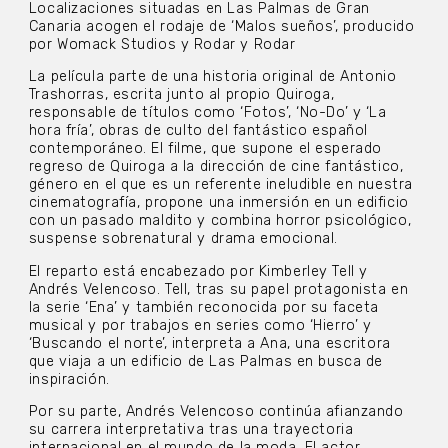
Localizaciones situadas en Las Palmas de Gran
Canaria acogen el rodaje de ‘Malos sueños’, producido
por Womack Studios y Rodar y Rodar
La película parte de una historia original de Antonio
Trashorras, escrita junto al propio Quiroga,
responsable de títulos como ‘Fotos’, ‘No-Do’ y ‘La
hora fría’, obras de culto del fantástico español
contemporáneo. El filme, que supone el esperado
regreso de Quiroga a la dirección de cine fantástico,
género en el que es un referente ineludible en nuestra
cinematografía, propone una inmersión en un edificio
con un pasado maldito y combina horror psicológico,
suspense sobrenatural y drama emocional.
El reparto está encabezado por Kimberley Tell y
Andrés Velencoso. Tell, tras su papel protagonista en
la serie ‘Ena’ y también reconocida por su faceta
musical y por trabajos en series como ‘Hierro’ y
‘Buscando el norte’, interpreta a Ana, una escritora
que viaja a un edificio de Las Palmas en busca de
inspiración.
Por su parte, Andrés Velencoso continúa afianzando
su carrera interpretativa tras una trayectoria
internacional en el mundo de la moda. El actor