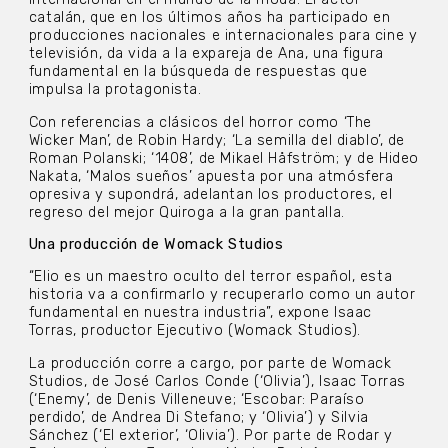
catalán, que en los últimos años ha participado en
producciones nacionales e internacionales para cine y
televisión, da vida a la expareja de Ana, una figura
fundamental en la búsqueda de respuestas que
impulsa la protagonista.
Con referencias a clásicos del horror como ‘The
Wicker Man’, de Robin Hardy; ‘La semilla del diablo’, de
Roman Polanski; ‘1408’, de Mikael Håfström; y de Hideo
Nakata, ‘Malos sueños’ apuesta por una atmósfera
opresiva y supondrá, adelantan los productores, el
regreso del mejor Quiroga a la gran pantalla.
Una producción de Womack Studios
“Elio es un maestro oculto del terror español, esta
historia va a confirmarlo y recuperarlo como un autor
fundamental en nuestra industria”, expone Isaac
Torras, productor Ejecutivo (Womack Studios).
La producción corre a cargo, por parte de Womack
Studios, de José Carlos Conde (‘Olivia’), Isaac Torras
(‘Enemy’, de Denis Villeneuve; ‘Escobar: Paraíso
perdido’, de Andrea Di Stefano; y ‘Olivia’) y Silvia
Sánchez (‘El exterior’, ‘Olivia’). Por parte de Rodar y