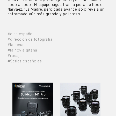
línea entre víctima y verdugo se vaya difuminando
poco a poco. El equipo sigue tras la pista de Rocío
Narváez, ‘La Madre, pero cada avance solo revela un
entramado aún más grande y peligroso.
#cine español
#dirección de fotografía
#la nena
#la novia gitana
#rodaje
#Series españolas