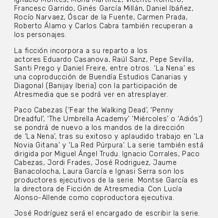
Francesc Garrido, Ginés García Millán, Daniel Ibáñez,
Rocío Narvaez, Óscar de la Fuente, Carmen Prada,
Roberto Álamo y Carlos Cabra también recuperan a
los personajes.
La ficción incorpora a su reparto a los
actores Eduardo Casanova, Raúl Sanz, Pepe Sevilla,
Santi Prego y Daniel Freire, entre otros
. ‘La Nena’ es
una coproducción de Buendía Estudios Canarias y
Diagonal (Banijay Iberia) con la participación de
Atresmedia que se podrá ver en atresplayer.
Paco Cabezas (‘Fear the Walking Dead’, ‘Penny
Dreadful’, ‘The Umbrella Academy’ ‘Miércoles’ o ‘Adiós’)
se pondrá de nuevo a los mandos de la dirección
de ‘La Nena’, tras su exitoso y aplaudido trabajo en ‘La
Novia Gitana’ y ‘La Red Púrpura’. La serie también está
dirigida por Miguel Ángel Trudu. Ignacio Corrales, Paco
Cabezas, Jordi Frades, José Rodriguez, Jaume
Banacolocha, Laura García e Ignasi Serra son los
productores ejecutivos de la serie. Montse García es
la directora de Ficción de Atresmedia. Con Lucía
Alonso-Allende como coproductora ejecutiva.
José Rodríguez será el encargado de escribir la serie.