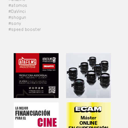
#atomos
#DaVinci
#shogun
#sony
#speed booster