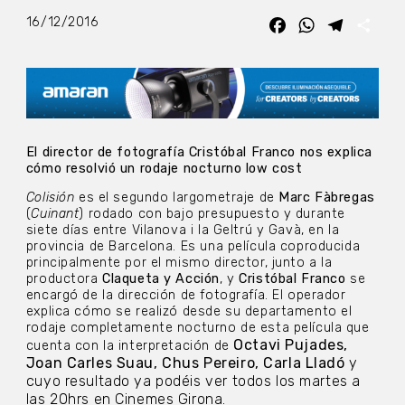
16/12/2016
Facebook
WhatsApp
Telegra
Com
El director de fotografía Cristóbal Franco nos explica
cómo resolvió un rodaje nocturno low cost
Colisión
es el segundo largometraje de
Marc Fàbregas
(
Cuinant
) rodado con bajo presupuesto y durante
siete días entre Vilanova i la Geltrú y Gavà, en la
provincia de Barcelona. Es una película coproducida
principalmente por el mismo director, junto a la
productora
Claqueta y Acción
, y
Cristóbal Franco
se
encargó de la dirección de fotografía. El operador
explica cómo se realizó desde su departamento el
rodaje completamente nocturno de esta película que
Octavi Pujades,
cuenta con la interpretación de
Joan Carles Suau, Chus Pereiro, Carla Lladó
y
cuyo resultado ya podéis ver todos los martes a
las 20hrs en
Cinemes Girona.