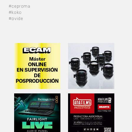
#ceproma
#koko
#ovide