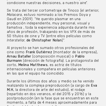
condicione nuestras decisiones, a nuestro aire”.
Se trata del tercer cortometraje de Tinoco (el anterior,
Malacara
, estuvo nominado a los Premios Goya y
Gaudí en 2009). “He querido plasmar en una
producción independiente, muy personal, visual y
llamativa , toda la experiencia adquirida durante mis
años de profesión, trabajando en los VFX de más de
50 títulos de cine y TV (entre ellos películas como
Interstellar,
de Christopher Nolan
)”.
Al proyecto se han sumado otros profesionales del
cine como
Frank Gutiérrez
(montador de la empresa),
Arnau Bataller
(composición musical) o
Pablo
Burmann
(dirección de fotografía). La protagonista del
corto,
Melina Matthews
, es actriz de títulos
internacionales y compañera en películas anteriores
en las que el equipo ha coincidido.
Durante los últimos dos años y medio se ha venido
realizando la compleja preproducción (a cargo de
Eva
M.H,
la directora de arte del estudio), el rodaje
(repartido en dos veranos, el del 2015 y 2016) y la
postproducción (en la fase que se encuentran en este
momento, a falta de 4 meses aproximadamente para