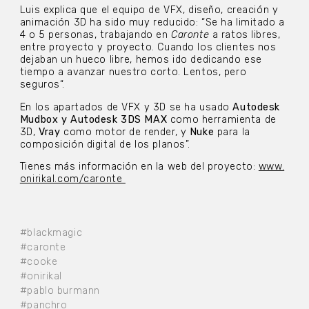
Luis explica que el equipo de VFX, diseño, creación y
animación 3D ha sido muy reducido: “Se ha limitado a
4 o 5 personas, trabajando en
Caronte
a ratos libres,
entre proyecto y proyecto. Cuando los clientes nos
dejaban un hueco libre, hemos ido dedicando ese
tiempo a avanzar nuestro corto. Lentos, pero
seguros“.
En los apartados de VFX y 3D se ha usado
Autodesk
Mudbox y Autodesk 3DS MAX
como herramienta de
3D,
Vray
como motor de render, y
Nuke
para la
composición digital de los planos”.
Tienes más información en la web del proyecto:
www.
onirikal.com/caronte
#blackmagic
#caronte
#cooke
#onirikal
#pablo burmann
#panchro