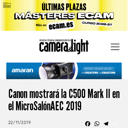
car:
Canon mostrará la C500 Mark II en
el MicroSalónAEC 2019
22/11/2019
Facebook
WhatsApp
Telegra
Com