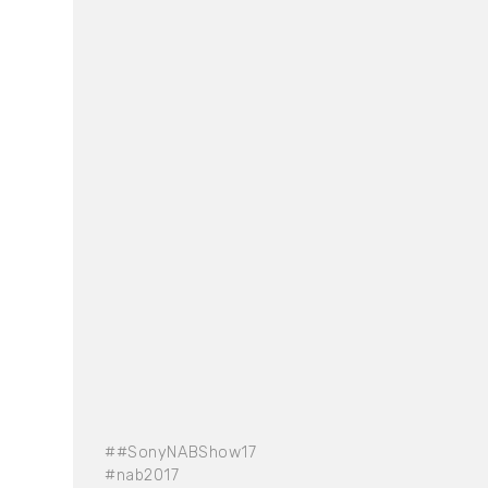
##SonyNABShow17
#nab2017