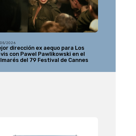
/05/2026
21/05/2026
jor dirección ex aequo para Los
‘Viva’, de 
vis con Pawel Pawlikowski en el
Semana de 
lmarés del 79 Festival de Cannes