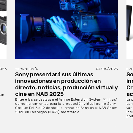
2026
04/04/2025
TECNOLOGÍA
EV
Sony presentará sus últimas
So
innovaciones en producción en
in
directo, noticias, producción virtual y
Cr
cine en NAB 2025
ac
 un
Entre ellas se destacan el Venice Extension System Mini, así
La 
como herramientas para la producción virtual como Sony
pan
Ocellus Del 6 al 9 de abril, el stand de Sony en el NAB Show
var
2025 en Las Vegas (N439) mostrará a...
incl
pro