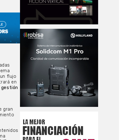
ñadas
 lema
un flujo
trará en
a gestión
e gran
miento
ntenidos
una