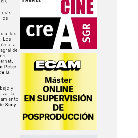
017,
s
lo más
 los
 día, los
e. Los
ón a la
egral de
 es
ernet,
o Peter
de la
abajo y
izar la
enamiento
 de Sony