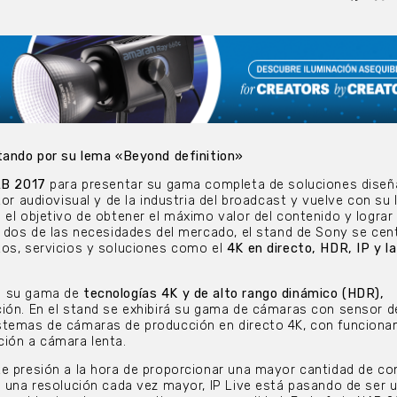
tando por su lema «Beyond definition»
AB 2017
para presentar su gama completa de soluciones dise
tor audiovisual y de la industria del broadcast y vuelve con su
el objetivo de obtener el máximo valor del contenido y lograr 
, dos de las necesidades del mercado, el stand de Sony se cen
tos, servicios y soluciones como el
4K en directo, HDR, IP y l
á su gama de
tecnologías 4K y de alto rango dinámico (HDR),
ión. En el stand se exhibirá su gama de cámaras con sensor d
stemas de cámaras de producción en directo 4K, con funciona
ción a cámara lenta.
e presión a la hora de proporcionar una mayor cantidad de co
n una resolución cada vez mayor, IP Live está pasando de ser 