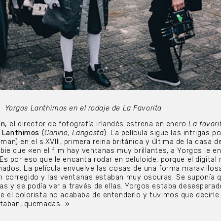
Yorgos Lanthimos en el rodaje de La Favorita
n,
el director de fotografía irlandés estrena en enero
La favori
 Lanthimos
(
Canino, Langosta
). La película sigue las intrigas po
lman) en el s.XVIII, primera reina británica y última de la casa d
ie que «en el film hay ventanas muy brillantes, a Yorgos le e
s por eso que le encanta rodar en celuloide, porque el digital 
ados. La película envuelve las cosas de una forma maravillosa
bían corregido y las ventanas estaban muy oscuras. Se suponía 
s y se podía ver a través de ellas. Yorgos estaba desesperad
 el colorista no acababa de entenderlo y tuvimos que decirle
estaban, quemadas…»