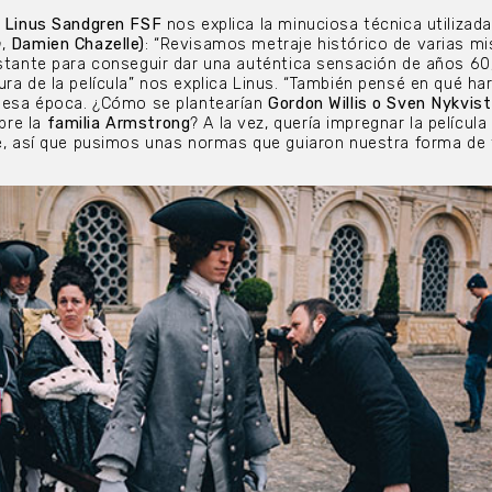
a Linus Sandgren FSF
nos explica la minuciosa técnica utilizad
n
,
Damien Chazelle)
: “Revisamos metraje histórico de varias m
astante para conseguir dar una auténtica sensación de años 60
ra de la película” nos explica Linus. “También pensé en qué har
e esa época. ¿Cómo se plantearían
Gordon Willis o Sven Nykvist
re la
familia Armstrong
? A la vez, quería impregnar la película
te, así que pusimos unas normas que guiaron nuestra forma de t