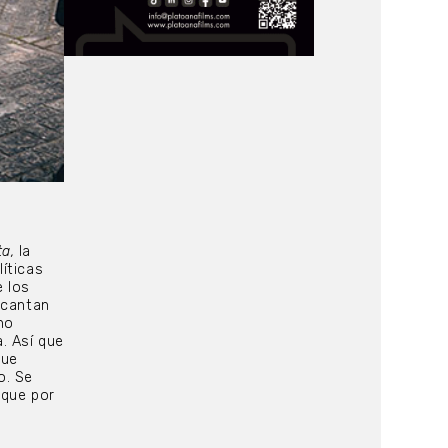
ta,
la
líticas
e los
ncantan
no
. Así que
que
o. Se
 que por