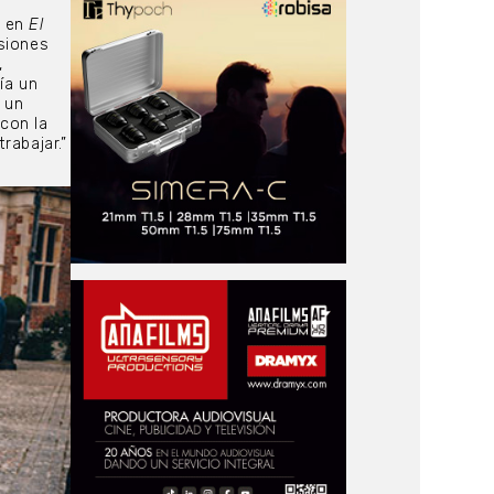
a en
El
isiones
,
ía un
un
 con la
rabajar.”