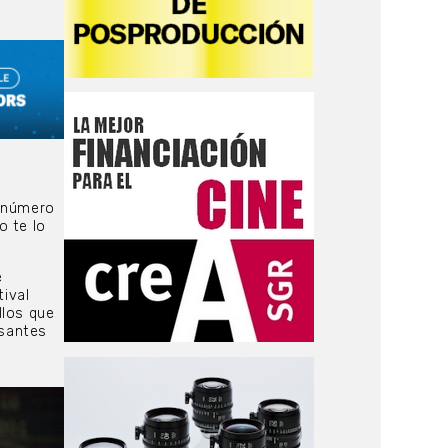
n número
o te lo
e
tival
llos que
esantes