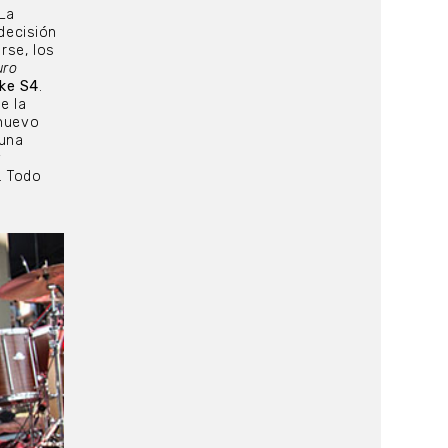
 La
 decisión
rse, los
uro
oke S4
.
e la
 nuevo
 una
y
. Todo