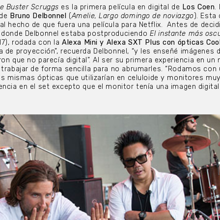
de Buster Scruggs
es la primera película en digital de
Los Coen
.
 de
Bruno Delbonnel
(
Amelie, Largo domingo de noviazgo
). Esta
l hecho de que fuera una película para Netflix. Antes de decidi
, donde Delbonnel estaba postproduciendo
El instante más osc
17), rodada con la
Alexa Mini y Alexa SXT Plus con ópticas Co
a de proyección”, recuerda Delbonnel, “y les enseñé imágenes d
eron que no parecía digital”. Al ser su primera experiencia en un
 trabajar de forma sencilla para no abrumarles. “Rodamos con
las mismas ópticas que utilizarían en celuloide y monitores mu
encia en el set excepto que el monitor tenía una imagen digital