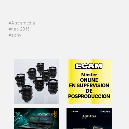
#Atresmedia
#nab 2015
#sony