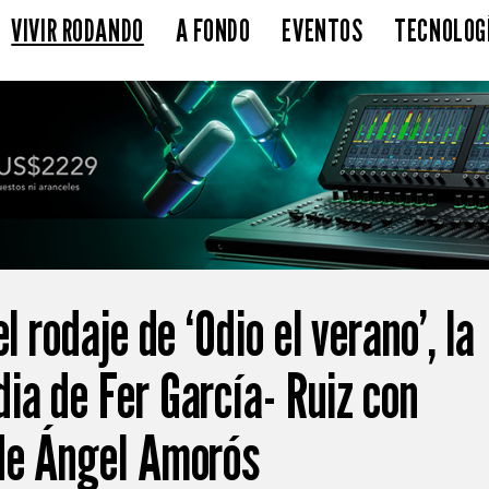
VIVIR RODANDO
A FONDO
EVENTOS
TECNOLOG
l rodaje de ‘Odio el verano’, la
ia de Fer García- Ruiz con
de Ángel Amorós