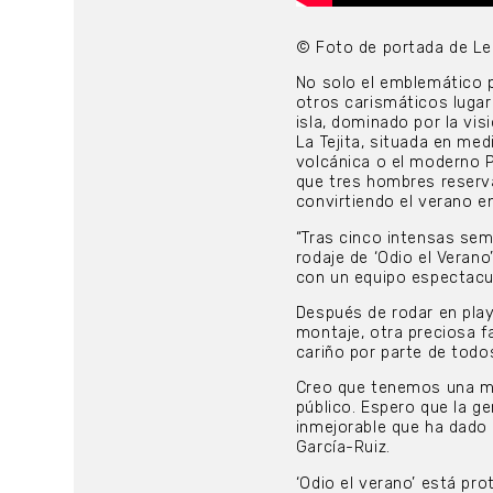
© Foto de portada de L
No solo el emblemático pa
otros carismáticos luga
isla, dominado por la vis
La Tejita, situada en med
volcánica o el moderno P
que tres hombres reserva
convirtiendo el verano en
“Tras cinco intensas sem
rodaje de ‘Odio el Verano
con un equipo espectacul
Después de rodar en play
montaje, otra preciosa 
cariño por parte de todo
Creo que tenemos una mu
público. Espero que la g
inmejorable que ha dado v
García-Ruiz.
‘Odio el verano’ está pro