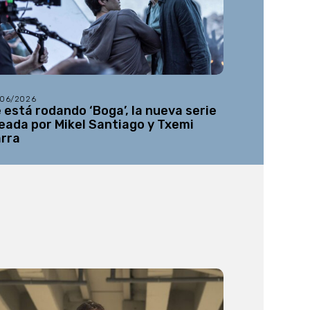
/06/2026
11/06/2026
 está rodando ‘Boga’, la nueva serie
Arranca el
eada por Mikel Santiago y Txemi
largometra
rra
Quiroga