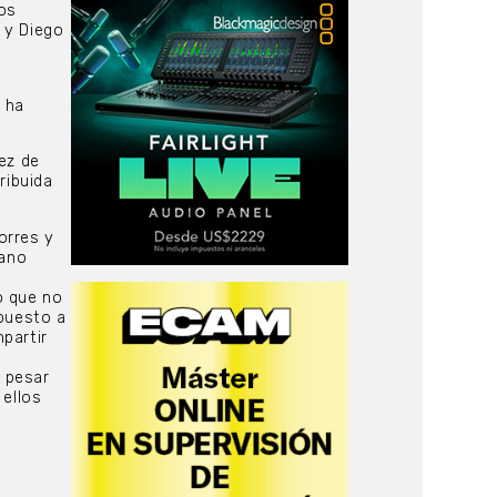
los
z y Diego
a ha
ez de
ribuida
orres y
jano
o que no
spuesto a
partir
 pesar
 ellos