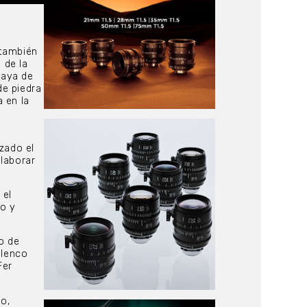
 también
 de la
laya de
de piedra
 en la
zado el
olaborar
 el
zo y
o de
elenco
Fer
to,