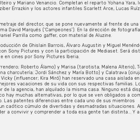
teiro y Mariano Venancio. Completan el reparto Yohana Yara, 
ziber Errazkin y los actores infantiles Scarlett Arce, Lucas Ruí
metraje del director, que se pone nuevamente al frente de una
rma David Marqués (‘Campeones’). En la dirección de fotografí
niel Parrilla como gaffer, con material de Aluzine.
producción de Ghislain Barrois, Álvaro Augustin y Miguel Menénd
con Sony Pictures y con la participación de Mediaset. Será dist
 en cines por Sony Pictures Iberia.
arrendero; Roberto Álamo) y Marisa (tarotista; Malena Alterio), T
na charcutería; Jordi Sánchez y María Botto) y Calatrava (ciru
 Vicky (influencer; Kira Miró) han reservado una casa aislada en
mejores vacaciones de su vida con sus respectivas familias. L
or de la agencia, han alquilado la misma casa. Ninguno está di
oco hay muchas alternativas, por lo que se ven obligados a com
o. Las patentes diferencias entre cada uno de sus miembros
un caótico cúmulo de divertidas y desmadradas situaciones. A
der a convivir y comprender a toda esa gente tan distinta… Y a