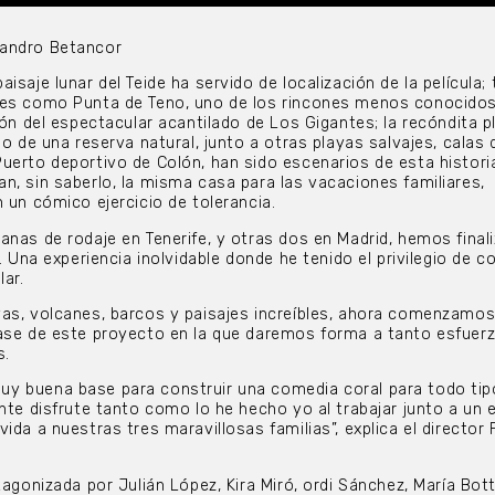
eandro Betancor
isaje lunar del Teide ha servido de localización de la película;
res como Punta de Teno, uno de los rincones menos conocidos
ión del espectacular acantilado de Los Gigantes; la recóndita p
io de una reserva natural, junto a otras playas salvajes, calas 
uerto deportivo de Colón, han sido escenarios de esta historia
n, sin saberlo, la misma casa para las vacaciones familiares,
 un cómico ejercicio de tolerancia.
anas de rodaje en Tenerife, y otras dos en Madrid, hemos finali
’. Una experiencia inolvidable donde he tenido el privilegio de c
ar.
as, volcanes, barcos y paisajes increíbles, ahora comenzamos
fase de este proyecto en la que daremos forma a tanto esfuer
s.
y buena base para construir una comedia coral para todo tip
ente disfrute tanto como lo he hecho yo al trabajar junto a un 
ida a nuestras tres maravillosas familias”, explica el director 
tagonizada por Julián López, Kira Miró, ordi Sánchez, María Bot