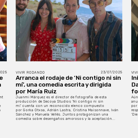
2025
23/07/2025
VIVIR RODANDO
VIV
de
Arranca el rodaje de ‘Ni contigo ni sin
In
n
mí’, una comedia escrita y dirigida
Da
por María Ruiz
fo
nt
Juanmi Márquez es el director de fotografía de esta
Aún 
producción de Secoya Studios ‘Ni contigo ni sin
anu
e
mí’ cuenta con un reconocido elenco compuesto
por
a
por Gorka Otxoa, Adrián Lastra, Cristina Maisonnave, Iván
res
Sánchez y Manuela Vellés. Juntos protagonizan una
‘Die
comedia sobre desengaños amorosos y la aceptación...