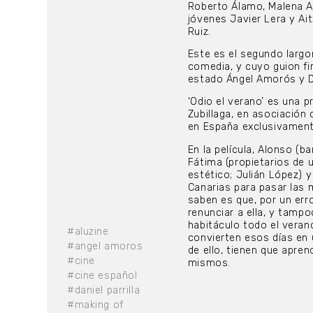
Roberto Álamo, Malena Al
jóvenes Javier Lera y Ait
Ruiz.
Este es el segundo largo
comedia, y cuyo guion fi
estado Ángel Amorós y Da
‘Odio el verano’ es una 
Zubillaga, en asociación 
en España exclusivamente
En la película, Alonso (b
Fátima (propietarios de u
estético; Julián López) y
Canarias para pasar las 
saben es que, por un err
renunciar a ella, y tamp
habitáculo todo el veran
#aluzine
convierten esos días en 
#angel amoros
de ello, tienen que apren
#cine
mismos.
#cine español
#daniel parrilla
#making of