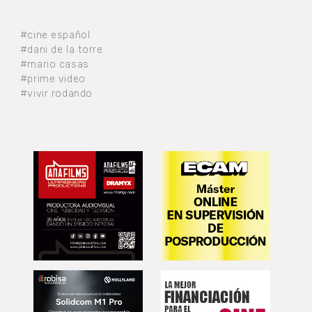
#cine español
#dani de la torre
#mario casas
#prime video
#vivir rodando