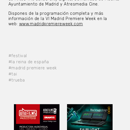
Ayuntamiento de Madrid y Atresmedia Cine.
Dispones de
la programación completa y más
información de la VI Madrid Premiere Week en la
web:
www.madridpremiereweek.com
#festival
#la reina de españa
#madrid premiere week
#tai
#trueba