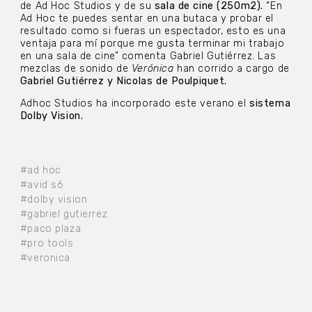
de Ad Hoc Studios y de su
sala de cine (250m2).
“En
Ad Hoc te puedes sentar en una butaca y probar el
resultado como si fueras un espectador, esto es una
ventaja para mí porque me gusta terminar mi trabajo
en una sala de cine” comenta Gabriel Gutiérrez. Las
mezclas de sonido de
Verónica
han corrido a cargo de
Gabriel Gutiérrez y Nicolas de Poulpiquet.
Adhoc Studios ha incorporado este verano el
sistema
Dolby Vision.
#ad hoc
#avid s6
#dolby vision
#gabriel gutierrez
#paco plaza
#pro tools
#veronica