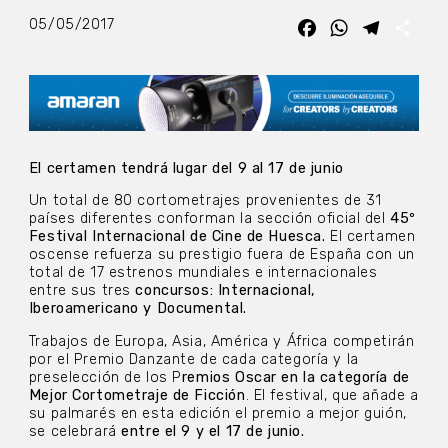
05/05/2017
Facebook
WhatsApp
Telegra
Com
El certamen tendrá lugar del 9 al 17 de junio
Un total de 80 cortometrajes provenientes de 31
países diferentes conforman la sección oficial del
45º
Festival Internacional de Cine de Huesca.
El certamen
oscense refuerza su prestigio fuera de España con un
total de 17 estrenos mundiales e internacionales
entre sus tres
concursos: Internacional,
Iberoamericano y Documental.
Trabajos de Europa, Asia, América y África competirán
por el Premio Danzante de cada categoría y la
preselección de los P
remios Oscar en la categoría de
Mejor Cortometraje de Ficción
. El festival, que añade a
su palmarés en esta edición el premio a mejor guión,
se celebrará
entre el 9 y el 17 de junio.