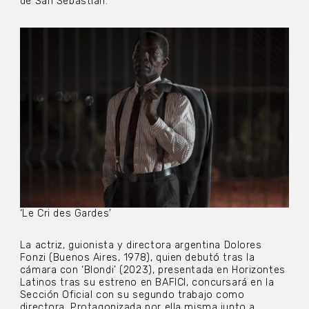
de San Sebastián.
‘Le Cri des Gardes’
La actriz, guionista y directora argentina Dolores
Fonzi (Buenos Aires, 1978), quien debutó tras la
cámara con ‘Blondi’ (2023), presentada en Horizontes
Latinos tras su estreno en BAFICI, concursará en la
Sección Oficial con su segundo trabajo como
directora. Protagonizada por ella misma junto a