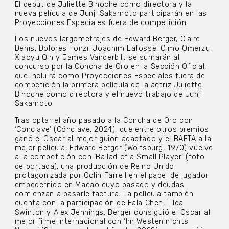
El debut de Juliette Binoche como directora y la
nueva película de Junji Sakamoto participarán en las
Proyecciones Especiales fuera de competición
Los nuevos largometrajes de Edward Berger, Claire
Denis, Dolores Fonzi, Joachim Lafosse, Olmo Omerzu,
Xiaoyu Qin y James Vanderbilt se sumarán al
concurso por la Concha de Oro en la Sección Oficial,
que incluirá como Proyecciones Especiales fuera de
competición la primera película de la actriz Juliette
Binoche como directora y el nuevo trabajo de Junji
Sakamoto.
Tras optar el año pasado a la Concha de Oro con
‘Conclave’ (Cónclave, 2024), que entre otros premios
ganó el Oscar al mejor guion adaptado y el BAFTA a la
mejor película, Edward Berger (Wolfsburg, 1970) vuelve
a la competición con ‘Ballad of a Small Player’ (foto
de portada), una producción de Reino Unido
protagonizada por Colin Farrell en el papel de jugador
empedernido en Macao cuyo pasado y deudas
comienzan a pasarle factura. La película también
cuenta con la participación de Fala Chen, Tilda
Swinton y Alex Jennings. Berger consiguió el Oscar al
mejor filme internacional con ‘Im Westen nichts