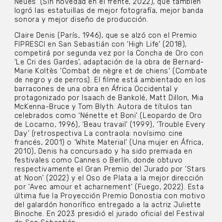
Neues’ (Sin novedad en el frente, 2022), que también
logró las estatuillas de mejor fotografía, mejor banda
sonora y mejor diseño de producción.
Claire Denis (París, 1946), que se alzó con el Premio
FIPRESCI en San Sebastián con ‘High Life’ (2018),
competirá por segunda vez por la Concha de Oro con
‘Le Cri des Gardes’, adaptación de la obra de Bernard-
Marie Koltès ‘Combat de nègre et de chiens’ (Combate
de negro y de perros). El filme está ambientado en los
barracones de una obra en África Occidental y
protagonizado por Isaach de Bankolé, Matt Dillon, Mia
McKenna-Bruce y Tom Blyth. Autora de títulos tan
celebrados como ‘Nénette et Boni’ (Leopardo de Oro
de Locarno, 1996), ‘Beau travail’ (1999), ‘Trouble Every
Day’ (retrospectiva La contraola: novísimo cine
francés, 2001) o ‘White Material’ (Una mujer en África,
2010), Denis ha concursado y ha sido premiada en
festivales como Cannes o Berlín, donde obtuvo
respectivamente el Gran Premio del Jurado por ‘Stars
at Noon’ (2022) y el Oso de Plata a la mejor dirección
por ‘Avec amour et acharnement’ (Fuego, 2022). Esta
última fue la Proyección Premio Donostia con motivo
del galardón honorífico entregado a la actriz Juliette
Binoche. En 2023 presidió el jurado oficial del Festival