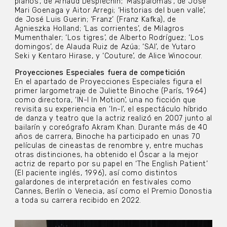
pianos’, de Arnaud Desplechin; ‘Maspalomas’, de Jose
Mari Goenaga y Aitor Arregi; ‘Historias del buen valle’,
de José Luis Guerin; ‘Franz’ (Franz Kafka), de
Agnieszka Holland; ‘Las corrientes’, de Milagros
Mumenthaler; ‘Los tigres’, de Alberto Rodríguez; ‘Los
domingos’, de Alauda Ruiz de Azúa; ‘SAI’, de Yutaro
Seki y Kentaro Hirase, y ‘Couture’, de Alice Winocour.
Proyecciones Especiales fuera de competición
En el apartado de Proyecciones Especiales figura el
primer largometraje de Juliette Binoche (París, 1964)
como directora, ‘IN-I In Motion’, una no ficción que
revisita su experiencia en ‘In-I’, el espectáculo híbrido
de danza y teatro que la actriz realizó en 2007 junto al
bailarín y coreógrafo Akram Khan. Durante más de 40
años de carrera, Binoche ha participado en unas 70
películas de cineastas de renombre y, entre muchas
otras distinciones, ha obtenido el Óscar a la mejor
actriz de reparto por su papel en ‘The English Patient’
(El paciente inglés, 1996), así como distintos
galardones de interpretación en festivales como
Cannes, Berlín o Venecia, así como el Premio Donostia
a toda su carrera recibido en 2022.