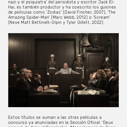
nazi y el psiquiatra’ del periodista y escritor Jack El-
Hai, es también productor y ha coescrito los guiones
de películas como ‘Zodiac’ (David Fincher, 2007), ‘The
Amazing Spider-Man’ (Marc Webb, 2012) o ‘Scream’
(Neve Matt Bettinelli-Olpin y Tyler Gillett, 2022).
Estos títulos se suman a las otras películas a
concurso ya anunciadas en la Sección Oficial: ‘Deux