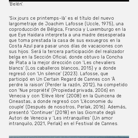
‘Belén’.
‘Six jours ce printemps-là’ es el título del nuevo
largometraje de Joachim Lafosse (Uccle, 1975), una
coproducción de Bélgica, Francia y Luxemburgo en la
que Eye Haïdara interpreta a una madre desesperada
que toma prestada la casa de sus exsuegros en la
Costa Azul para pasar unos días de vacaciones con
sus hijos. Será la tercera participación del realizador
belga en la Sección Oficial, donde obtuvo la Concha
de Plata a la mejor dirección con ‘Les chevaliers
blancs’ (Los caballeros blancos, 2015) y a donde
regresó con ‘Un silence’ (2023). Lafosse, que
participó en Un Certain Regard de Cannes con ‘À
perdre la raison’ (Perder la razón, 2012), ha competido
con ‘Nue propriété’ (Propiedad privada, 2006) en
Venecia y con ‘Elève libre’ (2008) en la Quincena de
Cineastas, a donde regresó con ‘L’économie du
couple’ (Después de nosotros, Perlak, 2016). Además,
presentó ‘Continuer’ (2018) en las Giornate degli
Autori de Venecia y ‘Les intranquilles’ (Un amor
intranquilo, 2021, Perlak) en el Festival de Cannes.