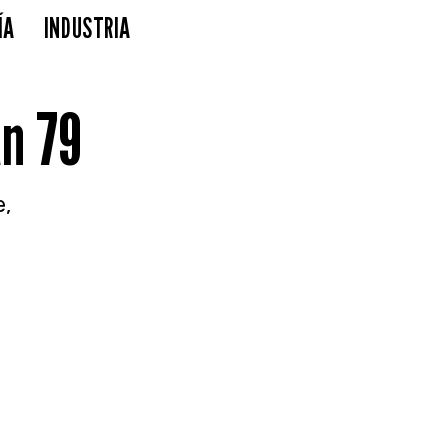
ÍA
INDUSTRIA
n 79
e,