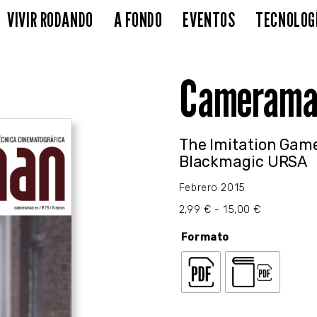
VIVIR RODANDO
A FONDO
EVENTOS
TECNOLOG
Camerama
The Imitation Gam
Blackmagic URSA
Febrero 2015
Rango
2,99
€
-
15,00
€
de
precios:
Formato
desde
2,99 €
hasta
15,00 €