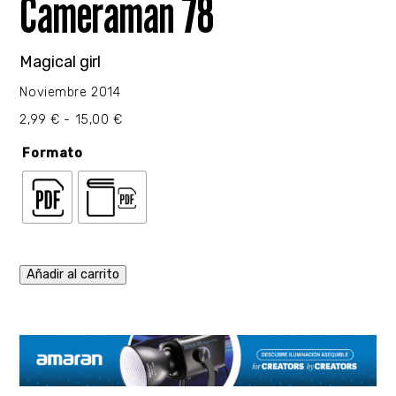
Cameraman 78
Magical girl
Noviembre 2014
Rango
2,99
€
-
15,00
€
de
precios:
Formato
desde
2,99 €
hasta
15,00 €
Añadir al carrito