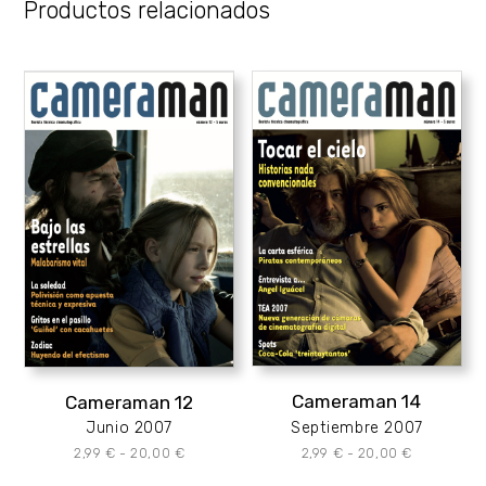
Productos relacionados
Cameraman 14
Cameraman 12
Septiembre 2007
Junio 2007
Rango
Rango
2,99
€
-
20,00
€
2,99
€
-
20,00
€
de
de
precios:
precios: