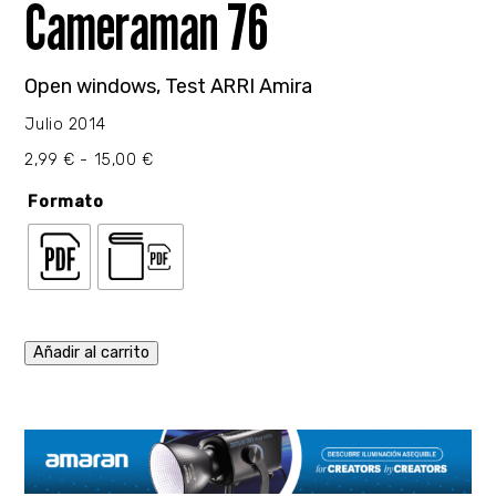
Cameraman 76
Open windows, Test ARRI Amira
Julio 2014
Rango
2,99
€
-
15,00
€
de
precios:
Formato
desde
2,99 €
hasta
15,00 €
Añadir al carrito