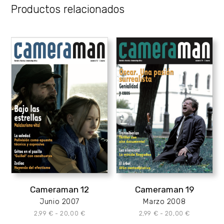
Productos relacionados
Cameraman 12
Cameraman 19
Junio 2007
Marzo 2008
Rango
Rango
2,99
€
-
20,00
€
2,99
€
-
20,00
€
de
de