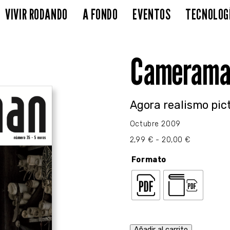
VIVIR RODANDO
A FONDO
EVENTOS
TECNOLOG
Camerama
Agora realismo pic
Octubre 2009
Rango
2,99
€
-
20,00
€
de
precios:
Formato
desde
2,99 €
hasta
20,00 €
Añadir al carrito