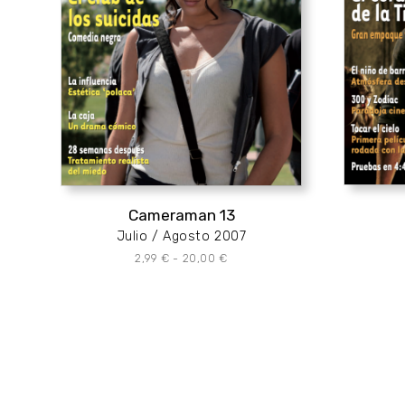
Cameraman 13
Julio / Agosto 2007
Rango
2,99
€
-
20,00
€
de
precios:
desde
2,99 €
hasta
20,00 €