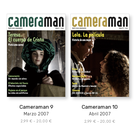
Cameraman 9
Cameraman 10
Marzo 2007
Abril 2007
Rango
Rango
2,99
€
-
20,00
€
2,99
€
-
20,00
€
de
de
precios:
precios:
desde
desde