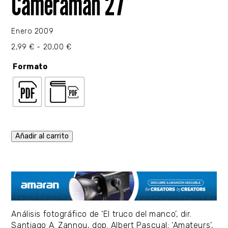
Cameraman 27
Enero 2009
Rango
2,99
€
-
20,00
€
de
precios:
Formato
desde
2,99 €
hasta
20,00 €
Añadir al carrito
Análisis fotográfico de ‘El truco del manco’, dir.
Santiago A. Zannou, dop. Albert Pascual; ‘Amateurs’,