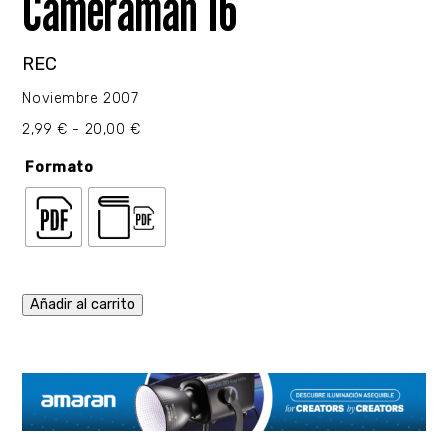
Cameraman 16
REC
Noviembre 2007
Rango
2,99
€
-
20,00
€
de
precios:
Formato
desde
2,99 €
hasta
20,00 €
Añadir al carrito