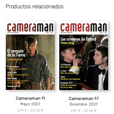
Productos relacionados
Cameraman 11
Cameraman 17
Mayo 2007
Diciembre 2007
Rango
Rango
2,99
€
-
20,00
€
2,99
€
-
20,00
€
de
de