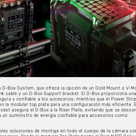
un D-Box System, que ofrece la opción de un Gold Mount o V-M
link cable y un D-Box Support bracket. El D-Box proporciona un
egura y confiable a los accesorios, mientras que el Power Stri
n la modular top plate para una configuración más eficiente. E
ket asegura el D-Box a la Riser Plate, evitando que se desco
a un suministro de energía confiable para accesorios como
ples soluciones de montaje en todo el cuerpo de la cámara co