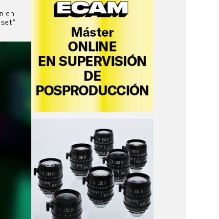
an en
set”.