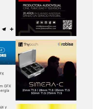
ebook
WhatsApp
Telegram
Compartir
GFX
ilm GFX
ergía
je y