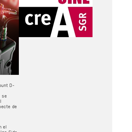
ount D-
a
p se
l
necte de
n el