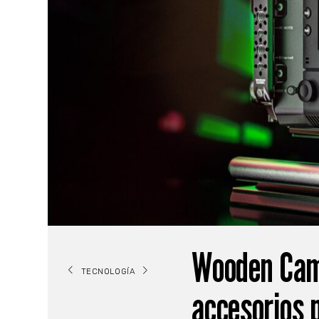
Wooden Came
TECNOLOGÍA
accesorios 