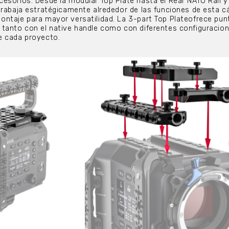
esorios. Desde la modular Top Plate hasta el Rear NATO Rail y
trabaja estratégicamente alrededor de las funciones de esta 
ntaje para mayor versatilidad. La 3-part Top Plateofrece pun
 tanto con el native handle como con diferentes configuracio
e cada proyecto.