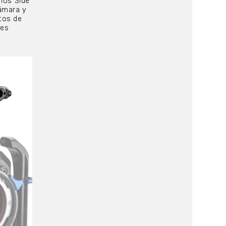
 los Side
cámara y
tos de
nes