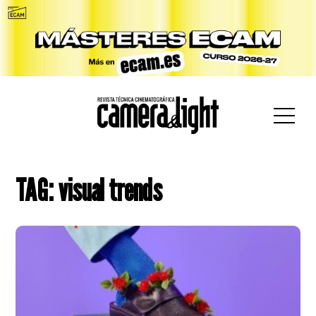
car:
TAG: visual trends