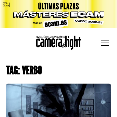
car:
TAG: VERBO