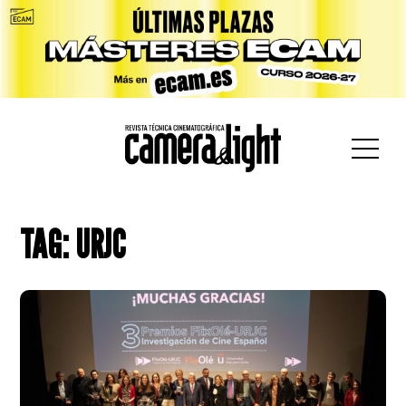
car:
TAG: URJC