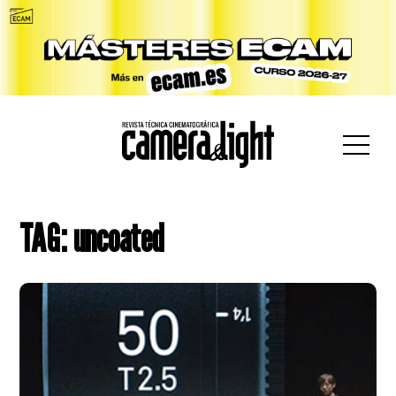
car:
TAG: uncoated