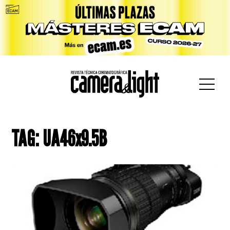
car:
TAG: UA46x9.5B