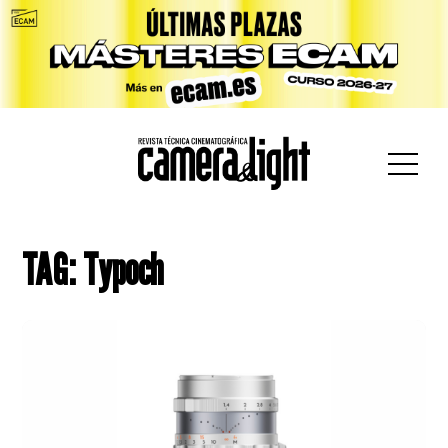
car:
TAG: Typoch