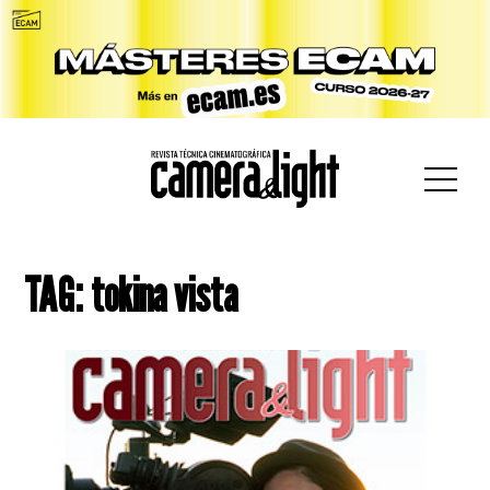
car:
TAG: tokina vista