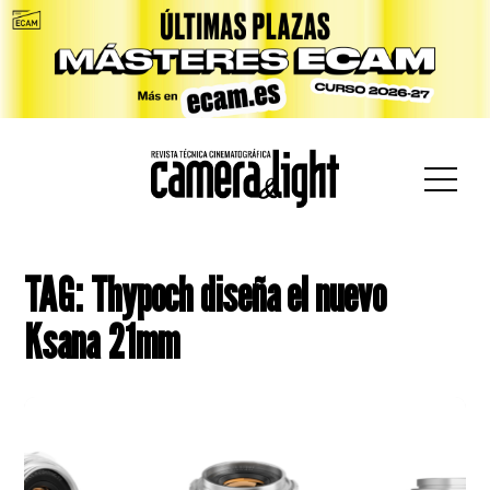
car:
TAG: Thypoch diseña el nuevo
Ksana 21mm