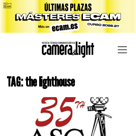
car:
TAG: the lighthouse