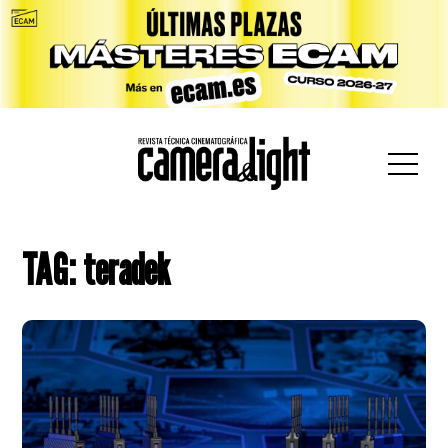
car:
TAG: teradek