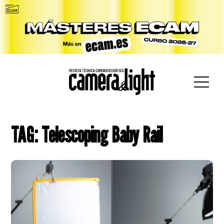
car:
TAG: Telescoping Baby Rail