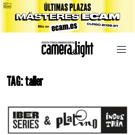
car:
TAG: taller