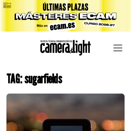
car:
TAG: sugarfields